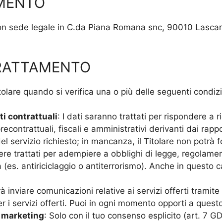
AMENTO
on sede legale in C.da Piana Romana snc, 90010 Lascar
TRATTAMENTO
Titolare quando si verifica una o più delle seguenti condiz
i contrattuali
: I dati saranno trattati per rispondere a 
econtrattuali, fiscali e amministrativi derivanti dai rappo
l servizio richiesto; in mancanza, il Titolare non potrà for
sere trattati per adempiere a obblighi di legge, regolame
à (es. antiriciclaggio o antiterrorismo). Anche in questo
otrà inviare comunicazioni relative ai servizi offerti trami
er i servizi offerti. Puoi in ogni momento opporti a quest
i marketing
: Solo con il tuo consenso esplicito (art. 7 GD